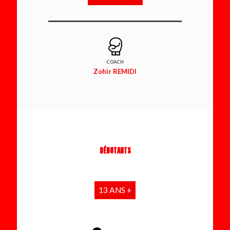
COACH
Zohir REMIDI
DÉBUTANTS
13 ANS +