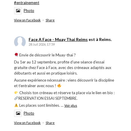
#entrainement
Photo
View on Facebook
·
Share
Face A Face - Muay Thai Reims
est à Reims.
28 Juil 2026, 17:59
Envie de découvrir le Muay-thaï ?
Du 1er au 12 septembre, profite d’une séance d’essai
gratuite chez Face à Face, avec des créneaux adaptés aux
débutants et aussi en pratique loisirs.
Aucune expérience nécessaire : viens découvrir la discipline
et t’entraîner avec nous !
Choisis ton créneau et réserve ta place via le lien en bio :
RESERVATION ESSAI SEPTEMBRE.
Les places sont limitées.
...
Voir plus
Photo
View on Facebook
·
Share