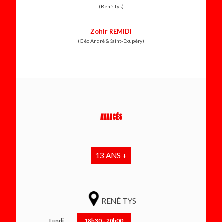
(René Tys)
Zohir REMIDI
(Géo André & Saint-Exupéry)
AVANCÉS
13 ANS +
RENÉ TYS
Lundi
18h30 - 20h00